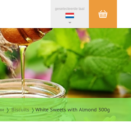
geselecteerde taal
ри
Biscuits
White Sweets with Almond 300g