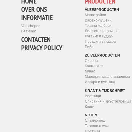
HOME
PRODUCTEN
OVER ONS
VLEESPRODUCTEN
INFORMATIE
Малотрайни
Варено-пушени
Трайни колбаси
Verschepen
Деликатеси от месо
Bestellen
Луканки и суджук
CONTACTEN
Продукти за скара
PRIVACY POLICY
Риба
ZUIVELPRODUCTEN
Сирена
Кашкавали
Мляко
Маргарин,масло,майонеза
Извара и сметана
KRANT & TIJDSCHRIFT
Вестници
Списания и кръстословици
Книги
NOTEN
Слънчоглед
Тиквени семки
Фъстъци