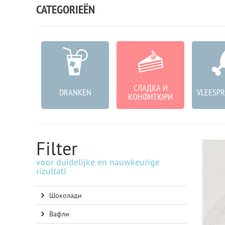
CATEGORIEËN
СЛАДКА И
SONS
DRANKEN
VLEESP
КОНФИТЮРИ
Filter
voor duidelijke en nauwkeurige
rizultati
Шоколади
Вафли