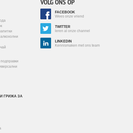
VOLG ONS OP
FACEBOOK
Wees onze vriend
ода
ок
TWITTER
leren al onze channel
напитки
залкохолни
LINKEDIN
Kennismaken met ons team
 чай
 подправки
ниверсални
И ГРИЖА ЗА
а