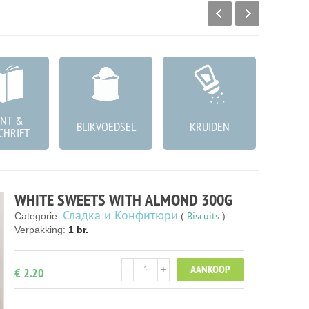
NT &
КОЗМ
BLIKVOEDSEL
KRUIDEN
CHRIFT
ГРИЖА
WHITE SWEETS WITH ALMOND 300G
Сладка и Конфитюри
Biscuits
Categorie:
(
)
Verpakking:
1 br.
AANKOOP
-
+
€ 2.20