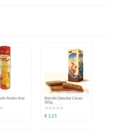
cuits Roden Krai
Biscuits Zakuska Cacao
355g
€ 2.15