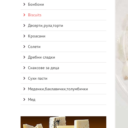
Бонбони
Biscuits
Десерти,рула,торти
Кроасани
Солети
Дребни сладки
Снаксове за деца
Сухи пасти
Меденки,баклавички,толумбички
Мед