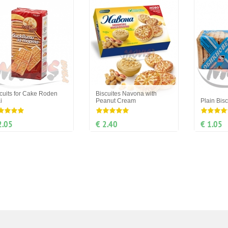
cuits for Cake Roden
Biscuites Navona with
i
Peanut Cream
Plain Bis
2.05
€ 2.40
€ 1.05