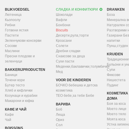
BLIKVOEDSEL
СЛАДКА И КОНФИТЮРИ
DRANKEN
Лютеница
Шоколади
Боза
Кьопоолу
Вафли
Минерална в
Рибни
Бонбони
Натурален с
Готвени ястия
Biscuits
Разтворими 
Пастети
Десерти,рула,торти
Газирани Бе
Зеленчукови консерви
Кроасани
напитки
Сосове
Солети
Пунш,студен
Маслини
Дребни сладки
KRUIDEN
Пресни плодове и
Снаксове за деца
Традиционни
зеленчуци
Сухи пасти
Бульони и у
Меденки,баклавички,толумбички
BAKKERIJPRODUCTEN
Супи
Мед
Баници
Фиксове
Точени кори
VOOR DE KINDEREN
Нишестета
Бутер тесто
БОЧКО бебешка и детска
Пудинг
Хляб и кифлички
козметика
КОЗМЕТИКА 
Козунаци и курабии
ТЕО бебе,за тебе Бебе
ДОМА
Макарони и юфка
Боя за коса
ВАРИВА
Моето лице
КАФЕ И ЧАЙ
Боб
Моето тяло
Кафе
Леща
Моята коса
Чай
Ориз
Устна хигиен
Сол
BOISSONS