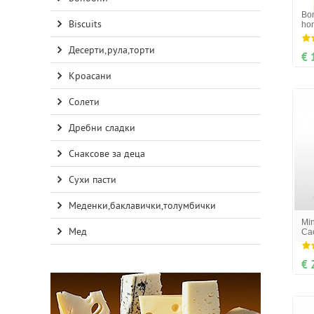
Bo
Biscuits
ho
Десерти,рула,торти
€ 
Кроасани
Солети
Дребни сладки
Снаксове за деца
Сухи пасти
Меденки,баклавички,толумбички
Min
Мед
Ca
€ 