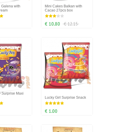
 Galena with
Mini Cakes Balkan with
ream
Cacao 27pcs box
€ 10.80
€ 12.15
 Surprise Maxi
Lucky Girl Surprise Snack
€ 1.00