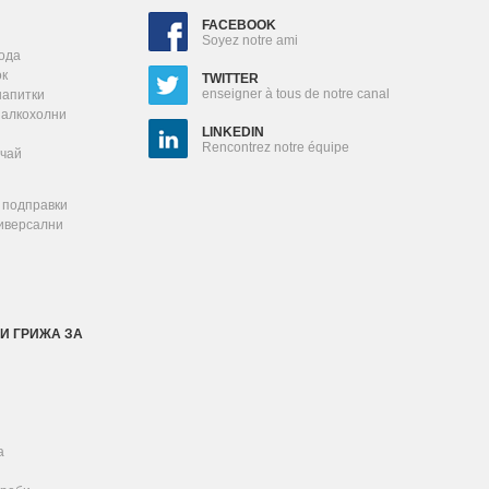
FACEBOOK
Soyez notre ami
ода
ок
TWITTER
enseigner à tous de notre canal
напитки
залкохолни
LINKEDIN
Rencontrez notre équipe
 чай
 подправки
ниверсални
И ГРИЖА ЗА
а