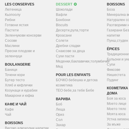
LES CONSERVES
DESSERT
BOISSONS
Лютеница
Шоколади
Боза
Кьопоолу
Вафли
Минерална в
Рибни
Бонбони
Натурален с
Готвени ястия
Biscuits
Разтворими 
Пастети
Десерти,рула,торти
Газирани Бе
Зеленчукови консерви
Кроасани
напитки
Сосове
Солети
Пунш,студен
Маслини
Дребни сладки
ÉPICES
Пресни плодове и
Снаксове за деца
Традиционни
зеленчуци
Сухи пасти
Бульони и у
Меденки,баклавички,толумбички
BOULANGERIE
Супи
Мед
Баници
Фиксове
Точени кори
POUR LES ENFANTS
Нишестета
Бутер тесто
БОЧКО бебешка и детска
Пудинг
Хляб и кифлички
козметика
КОЗМЕТИКА 
Козунаци и курабии
ТЕО бебе,за тебе Бебе
ДОМА
Макарони и юфка
Боя за коса
ВАРИВА
Моето лице
КАФЕ И ЧАЙ
Боб
Моето тяло
Кафе
Леща
Моята коса
Чай
Ориз
Устна хигиен
Сол
BOISSONS
За мъже
Захар
Високо алкохолни напитки