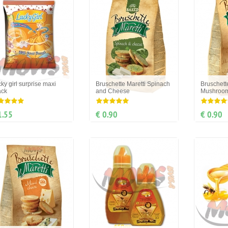
ky girl surprise maxi
Bruschette Maretti Spinach
Bruschett
ack
and Cheese
Mushroom
1.55
€ 0.90
€ 0.90