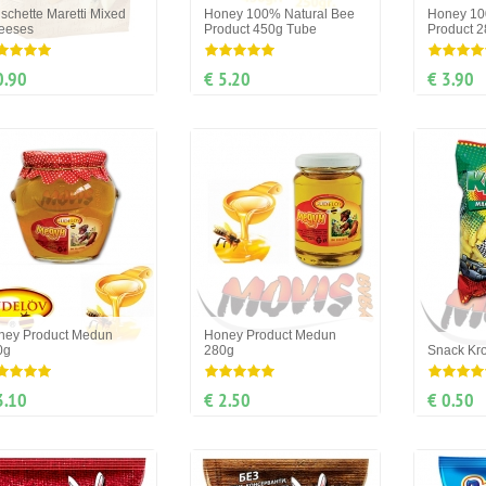
schette Maretti Mixed
Honey 100% Natural Bee
Honey 10
eeses
Product 450g Tube
Product 
0.90
€ 5.20
€ 3.90
ney Product Medun
Honey Product Medun
0g
280g
Snack Kro
3.10
€ 2.50
€ 0.50