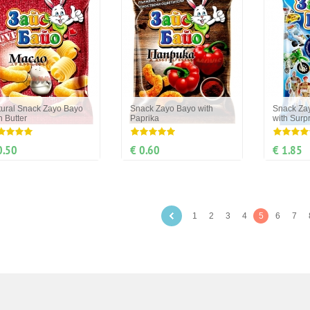
ural Snack Zayo Bayo
Snack Zayo Bayo with
Snack Zay
h Butter
Paprika
with Surpr
0.50
€ 0.60
€ 1.85
1
2
3
4
5
6
7