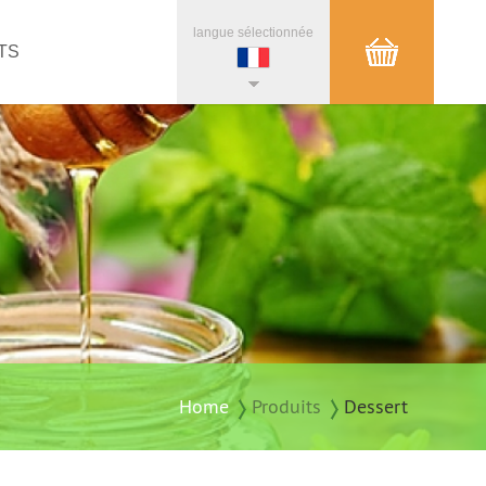
langue sélectionnée
TS
Home
Produits
Dessert