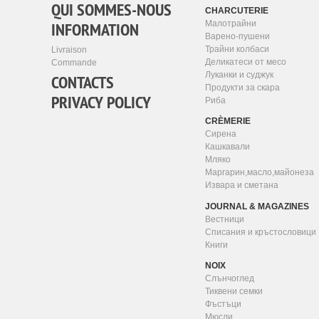
QUI SOMMES-NOUS
CHARCUTERIE
INFORMATION
Малотрайни
Варено-пушени
Трайни колбаси
Livraison
Деликатеси от месо
Commande
Луканки и суджук
CONTACTS
Продукти за скара
PRIVACY POLICY
Риба
CRÈMERIE
Сирена
Кашкавали
Мляко
Маргарин,масло,майонеза
Извара и сметана
JOURNAL & MAGAZINES
Вестници
Списания и кръстословици
Книги
NOIX
Слънчоглед
Тиквени семки
Фъстъци
Мюсли