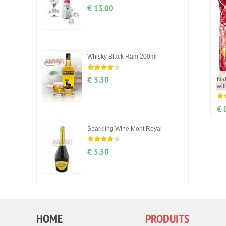
€ 13.00
Whisky Black Ram 200ml
€ 3.50
Nat
wit
€ 
Sparkling Wine Mont Royal
€ 5.50
HOME
PRODUITS