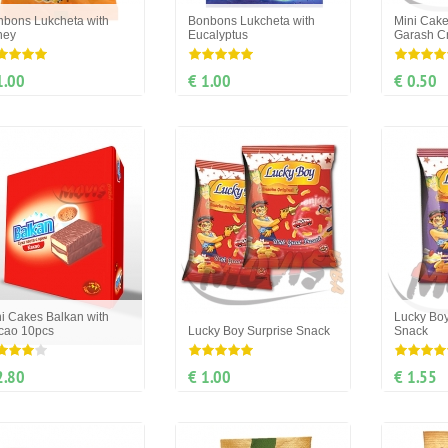
nbons Lukcheta with
Bonbons Lukcheta with
Mini Cake
ney
Eucalyptus
Garash C
1.00
€ 1.00
€ 0.50
i Cakes Balkan with
Lucky Boy
cao 10pcs
Lucky Boy Surprise Snack
Snack
2.80
€ 1.00
€ 1.55