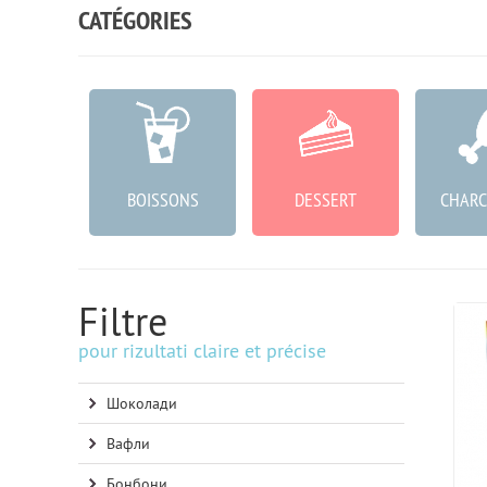
CATÉGORIES
SONS
BOISSONS
DESSERT
CHARC
Filtre
pour rizultati claire et précise
Шоколади
Вафли
Бонбони