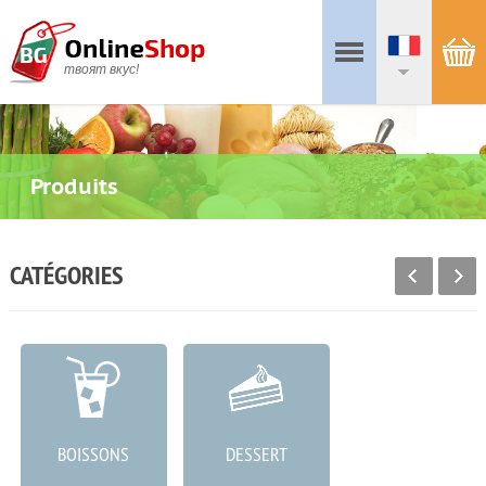
твоят вкус!
Produits
CATÉGORIES
BOISSONS
DESSERT
CHARCUTERIE