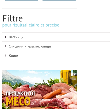
Filtre
pour rizultati claire et précise
Вестници
Списания и кръстословици
Книги