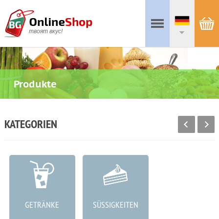
твоят вкус!
Produkte
KATEGORIEN
GETRÄNKE
SÜSSIGKEITEN
WURSTWAREN