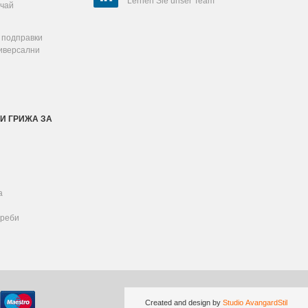
Lernen Sie unser Team
 чай
 подправки
ниверсални
И ГРИЖА ЗА
а
реби
Created and design by
Studio AvangardStil