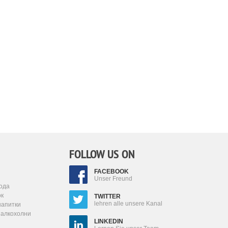
FOLLOW US ON
FACEBOOK
Unser Freund
ода
ок
TWITTER
lehren alle unsere Kanal
напитки
залкохолни
LINKEDIN