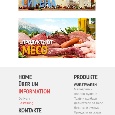
HOME
PRODUKTE
ÜBER UN
WURSTWAREN
INFORMATION
Малотрайни
Варено-пушени
Трайни колбаси
Delivery
Деликатеси от месо
Bestellung
Луканки и суджук
KONTAKTE
Продукти за скара