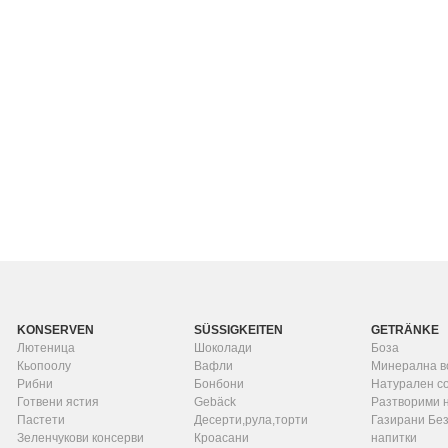
KONSERVEN
SÜSSIGKEITEN
GETRÄNKE
Лютеница
Шоколади
Боза
Кьопоолу
Вафли
Минерална в
Рибни
Бонбони
Натурален с
Готвени ястия
Gebäck
Разтворими 
Пастети
Десерти,рула,торти
Газирани Бе
Зеленчукови консерви
Кроасани
напитки