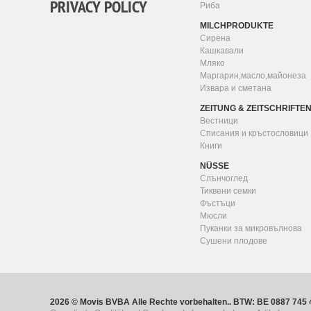
PRIVACY POLICY
Риба
MILCHPRODUKTE
Сирена
Кашкавали
Мляко
Маргарин,масло,майонеза
Извара и сметана
ZEITUNG & ZEITSCHRIFTE
Вестници
Списания и кръстословици
Книги
NÜSSE
Слънчоглед
Тиквени семки
Фъстъци
Мюсли
Пуканки за микровълнова
Сушени плодове
2026 © Movis BVBA Alle Rechte vorbehalten.. BTW: BE 088