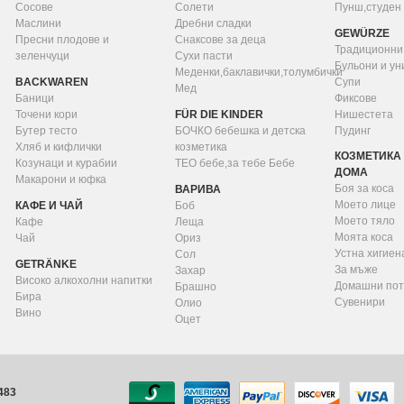
Сосове
Солети
Пунш,студен
Маслини
Дребни сладки
GEWÜRZE
Пресни плодове и
Снаксове за деца
Традиционни
зеленчуци
Сухи пасти
Бульони и у
Меденки,баклавички,толумбички
BACKWAREN
Супи
Мед
Баници
Фиксове
Точени кори
FÜR DIE KINDER
Нишестета
Бутер тесто
БОЧКО бебешка и детска
Пудинг
N
Хляб и кифлички
козметика
КОЗМЕТИКА 
Козунаци и курабии
ТЕО бебе,за тебе Бебе
ДОМА
Макарони и юфка
Боя за коса
ВАРИВА
Моето лице
КАФЕ И ЧАЙ
Боб
Моето тяло
Кафе
Леща
Моята коса
Чай
Ориз
Устна хигиен
Сол
GETRÄNKE
За мъже
Захар
Високо алкохолни напитки
Домашни пот
Брашно
Бира
Сувенири
Олио
Вино
Оцет
7 745 483