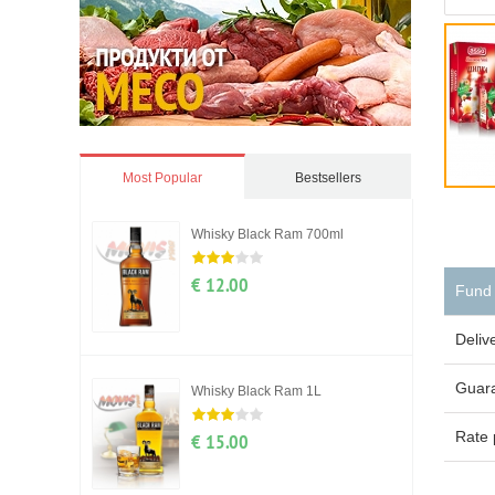
Most Popular
Bestsellers
Whisky Black Ram 700ml
€ 12.00
Fund
Deliv
Guar
Whisky Black Ram 1L
Rate 
€ 15.00