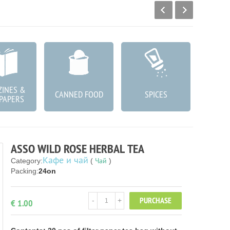
INES &
КОЗМ
CANNED FOOD
SPICES
PAPERS
ГРИЖА
ASSO WILD ROSE HERBAL TEA
Кафе и чай
Чай
Category:
(
)
Packing:
24on
PURCHASE
-
+
€ 1.00