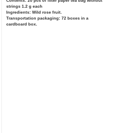
Contents: 20 pcs of filter paper tea bag without
strings 1.2 g each
Ingredients: Wild rose fruit.
Transportation packaging: 72 boxes in a
cardboard box.