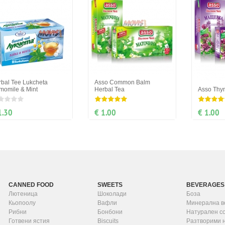
bal Tee Lukcheta
Asso Common Balm
momile & Mint
Herbal Tea
Asso Thy
1.30
€ 1.00
€ 1.00
CANNED FOOD
SWEETS
BEVERAGES
Лютеница
Шоколади
Боза
Кьопоолу
Вафли
Минерална в
Рибни
Бонбони
Натурален с
Готвени ястия
Biscuits
Разтворими 