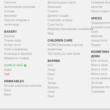
Пастети
Десерти,рула,торти
Газирани Бе
Зеленчукови консерви
Кроасани
напитки
Сосове
Солети
Пунш,студен
Маслини
Дребни сладки
SPICES
Пресни плодове и
Снаксове за деца
Традиционни
зеленчуци
Сухи пасти
Бульони и у
Меденки,баклавички,толумбички
BAKERY
Супи
Мед
Баници
Фиксове
Точени кори
CHILDREN CARE
Нишестета
Бутер тесто
БОЧКО бебешка и детска
Пудинг
Хляб и кифлички
козметика
КОЗМЕТИКА 
Козунаци и курабии
ТЕО бебе,за тебе Бебе
ДОМА
Макарони и юфка
Боя за коса
ВАРИВА
Моето лице
КАФЕ И ЧАЙ
Боб
Моето тяло
Кафе
Леща
Моята коса
Чай
Ориз
Устна хигиен
Сол
DRINKABLES
За мъже
Захар
Високо алкохолни напитки
Домашни пот
Брашно
Бира
Сувенири
Олио
Вино
Оцет