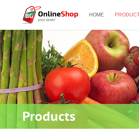
HOME
PRODUC
your taste!
Products