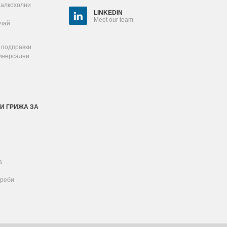
залкохолни
LINKEDIN
Meet our team
 чай
 подправки
ниверсални
И ГРИЖА ЗА
а
реби