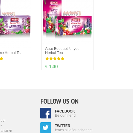
Asso Bouquet for you
me Herbal Tea
Herbal Tea
€ 1.00
FOLLOW US ON
FACEBOOK
Be our friend
ода
ок
TWITTER
teach all of our channel
напитки