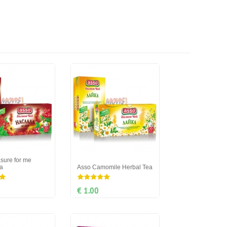
sure for me
a
Asso Camomile Herbal Tea
€ 1.00