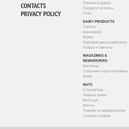
Луканки и суджук
CONTACTS
Продукти за скара
PRIVACY POLICY
Риба
DAIRY PRODUCTS
Сирена
Кашкавали
Мляко
Маргарин,масло,майонеза
Извара и сметана
MAGAZINES &
NEWSPAPERS
Вестници
Списания и кръстословици
Книги
NUTS
Слънчоглед
Тиквени семки
Фъстъци
Мюсли
Пуканки за микровълнова
Сушени плодове