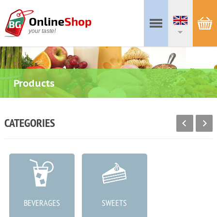
your taste!
Products
CATEGORIES
BEVERAGES
SWEETS
MEAT PRODUCTS