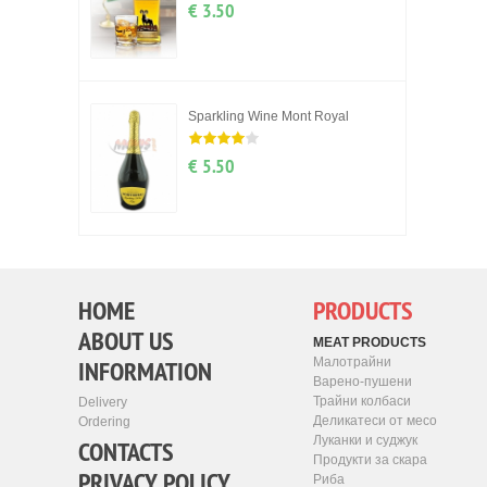
€ 3.50
Sparkling Wine Mont Royal
€ 5.50
HOME
PRODUCTS
ABOUT US
MEAT PRODUCTS
INFORMATION
Малотрайни
Варено-пушени
Трайни колбаси
Delivery
Деликатеси от месо
Ordering
Луканки и суджук
CONTACTS
Продукти за скара
PRIVACY POLICY
Риба