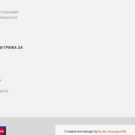
 подправки
ниверсални
И ГРИЖА ЗА
а
реби
Created and design by
Studio AvangardStil