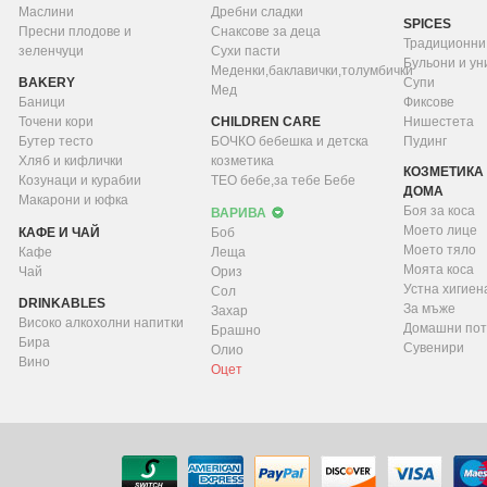
Маслини
Дребни сладки
SPICES
Пресни плодове и
Снаксове за деца
Традиционни
зеленчуци
Сухи пасти
Бульони и у
Меденки,баклавички,толумбички
BAKERY
Супи
Мед
Баници
Фиксове
Точени кори
CHILDREN CARE
Нишестета
Бутер тесто
БОЧКО бебешка и детска
Пудинг
Хляб и кифлички
козметика
КОЗМЕТИКА 
Козунаци и курабии
ТЕО бебе,за тебе Бебе
ДОМА
Макарони и юфка
Боя за коса
ВАРИВА
Моето лице
КАФЕ И ЧАЙ
Боб
Моето тяло
Кафе
Леща
Моята коса
Чай
Ориз
Устна хигиен
Сол
DRINKABLES
За мъже
Захар
Високо алкохолни напитки
Домашни пот
Брашно
Бира
Сувенири
Олио
Вино
Оцет