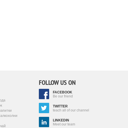
FOLLOW US ON
FACEBOOK
Be our friend
ода
ок
TWITTER
teach all of our channel
напитки
залкохолни
LINKEDIN
Meet our team
 чай