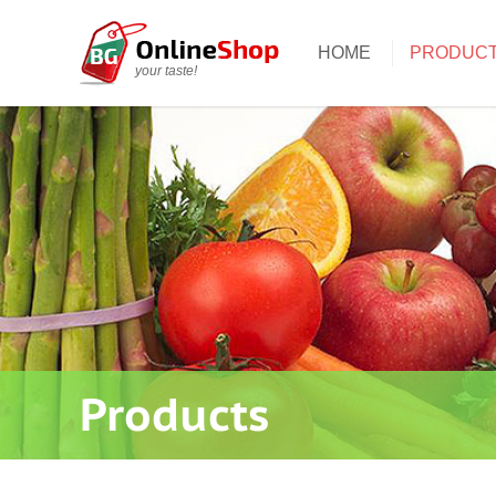
HOME
PRODUC
your taste!
Products