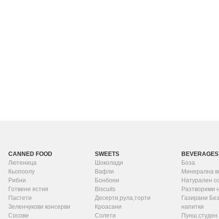
CANNED FOOD
SWEETS
BEVERAGES
Лютеница
Шоколади
Боза
Кьопоолу
Вафли
Минерална в
Рибни
Бонбони
Натурален с
Готвени ястия
Biscuits
Разтворими 
Пастети
Десерти,рула,торти
Газирани Бе
Зеленчукови консерви
Кроасани
напитки
Сосове
Солети
Пунш,студен