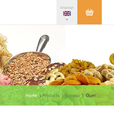
language
Home
Products
Варива
Оцет