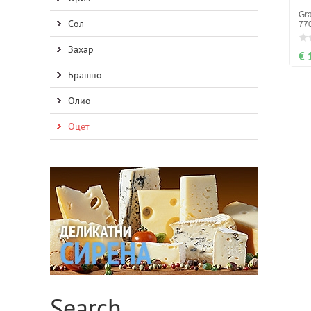
Gra
Сол
77
Захар
€ 
Брашно
Олио
Оцет
Search