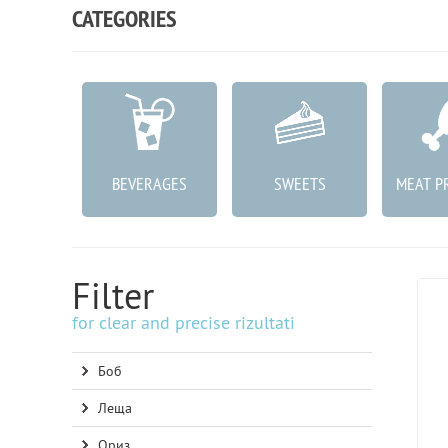
CATEGORIES
ABLES
BEVERAGES
SWEETS
MEAT P
Filter
for clear and precise rizultati
Боб
Леща
Ориз