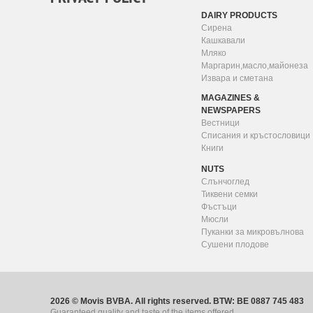
DAIRY PRODUCTS
Сирена
Кашкавали
Мляко
Маргарин,масло,майонеза
Извара и сметана
MAGAZINES &
NEWSPAPERS
Вестници
Списания и кръстословици
Книги
NUTS
Слънчоглед
Тиквени семки
Фъстъци
Мюсли
Пуканки за микровълнова
Сушени плодове
2026 © Movis BVBA. All rights reserved. BTW: BE 0887 745 483
Guaranteed quality and taste of the items offered.