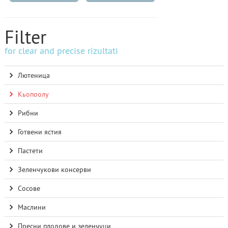
Filter
for clear and precise rizultati
Лютеница
Кьопоолу
Рибни
Готвени ястия
Пастети
Зеленчукови консерви
Сосове
Маслини
Пресни плодове и зеленчуци