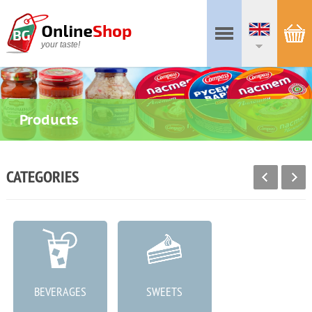
your taste!
Products
CATEGORIES
BEVERAGES
SWEETS
MEAT PRODUCTS