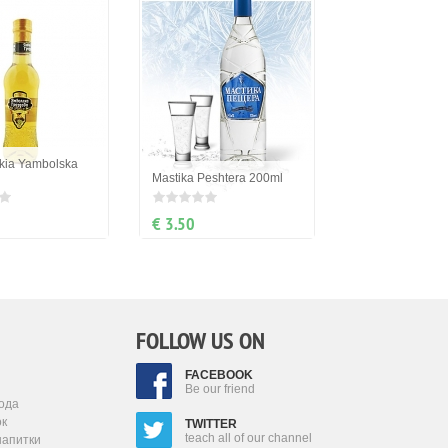
kia Yambolska
Mastika Peshtera 200ml
€ 3.50
FOLLOW US ON
FACEBOOK
Be our friend
ода
ок
TWITTER
teach all of our channel
напитки