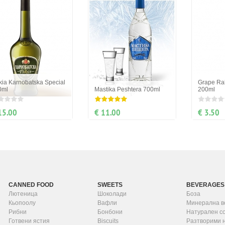
ia Karnobatska Special
Grape Ra
0ml
Mastika Peshtera 700ml
200ml
15.00
€ 11.00
€ 3.50
CANNED FOOD
SWEETS
BEVERAGES
Лютеница
Шоколади
Боза
Кьопоолу
Вафли
Минерална в
Рибни
Бонбони
Натурален с
Готвени ястия
Biscuits
Разтворими 