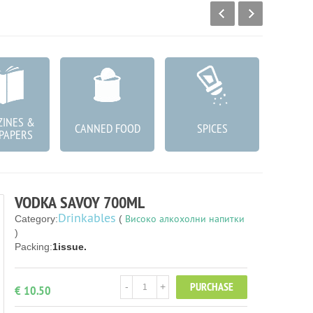
INES &
КОЗМ
CANNED FOOD
SPICES
PAPERS
ГРИЖА
VODKA SAVOY 700ML
Drinkables
Високо алкохолни напитки
Category:
(
)
Packing:
1issue.
PURCHASE
-
+
€ 10.50