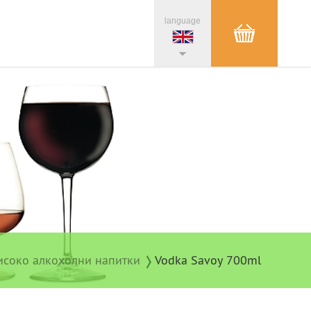
language
исоко алкохолни напитки
Vodka Savoy 700ml