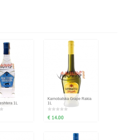
Karnobatska Grape Rakia
eshtera 1L
1L
€ 14.00