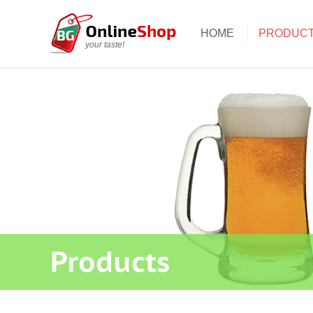
HOME
PRODUC
your taste!
Products