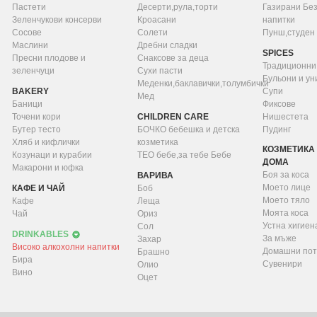
Пастети
Десерти,рула,торти
Газирани Бе
Зеленчукови консерви
Кроасани
напитки
Сосове
Солети
Пунш,студен
Маслини
Дребни сладки
SPICES
Пресни плодове и
Снаксове за деца
Традиционни
зеленчуци
Сухи пасти
Бульони и у
Меденки,баклавички,толумбички
BAKERY
Супи
Мед
Баници
Фиксове
Точени кори
CHILDREN CARE
Нишестета
Бутер тесто
БОЧКО бебешка и детска
Пудинг
Хляб и кифлички
козметика
КОЗМЕТИКА 
Козунаци и курабии
ТЕО бебе,за тебе Бебе
ДОМА
Макарони и юфка
Боя за коса
ВАРИВА
Моето лице
КАФЕ И ЧАЙ
Боб
Моето тяло
Кафе
Леща
Моята коса
Чай
Ориз
Устна хигиен
Сол
DRINKABLES
За мъже
Захар
Високо алкохолни напитки
Домашни пот
Брашно
Бира
Сувенири
Олио
Вино
Оцет