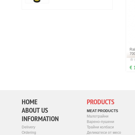
Rak
70
€ 
HOME
PRODUCTS
ABOUT US
MEAT PRODUCTS
INFORMATION
Малотрайни
Варено-пушени
Трайни колбаси
Delivery
Деликатеси от месо
Ordering