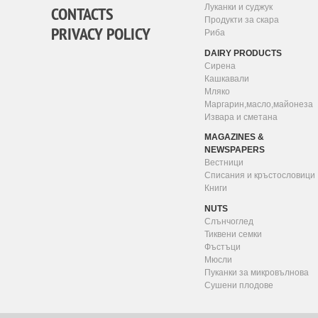
Луканки и суджук
CONTACTS
Продукти за скара
PRIVACY POLICY
Риба
DAIRY PRODUCTS
Сирена
Кашкавали
Мляко
Маргарин,масло,майонеза
Извара и сметана
MAGAZINES &
NEWSPAPERS
Вестници
Списания и кръстословици
Книги
NUTS
Слънчоглед
Тиквени семки
Фъстъци
Мюсли
Пуканки за микровълнова
Сушени плодове