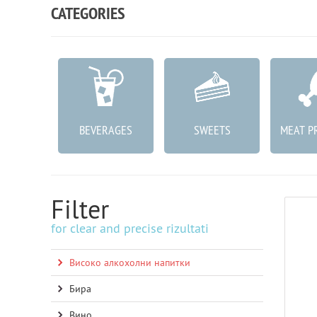
CATEGORIES
ABLES
BEVERAGES
SWEETS
MEAT P
Filter
for clear and precise rizultati
Високо алкохолни напитки
Бира
Вино