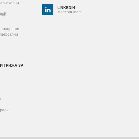
залкохолни
LINKEDIN
Meet our team
 чай
 подправки
ниверсални
И ГРИЖА ЗА
а
реби