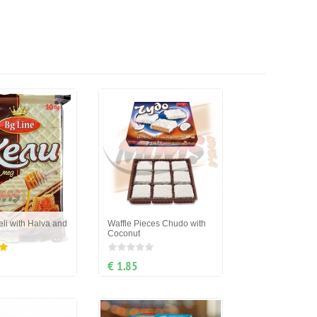
eli with Halva and
Waffle Pieces Chudo with
Coconut
€ 1.85