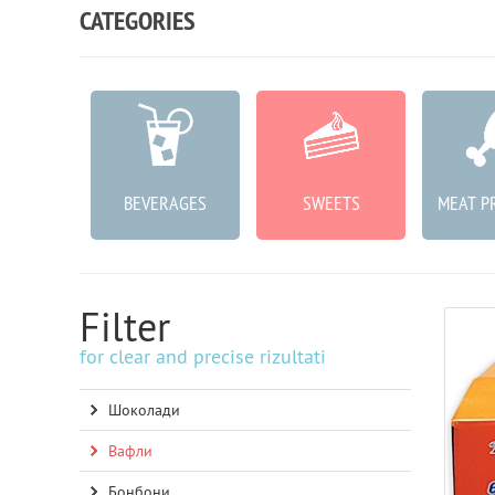
CATEGORIES
ABLES
BEVERAGES
SWEETS
MEAT P
Filter
for clear and precise rizultati
Шоколади
Вафли
Бонбони