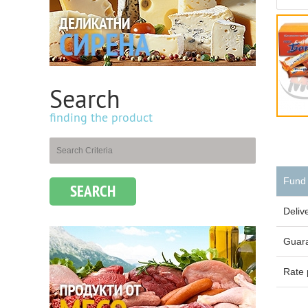
Search
finding the product
Fund
SEARCH
Deliv
Guar
Rate 