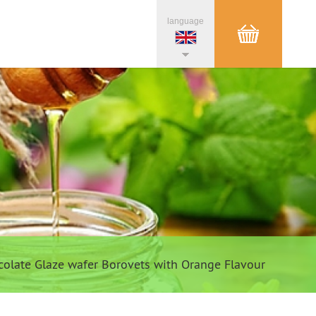
language
olate Glaze wafer Borovets with Orange Flavour