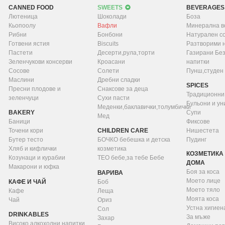
CANNED FOOD
SWEETS
BEVERAGES
Лютеница
Шоколади
Боза
Кьопоолу
Вафли
Минерална в
Рибни
Бонбони
Натурален с
Готвени ястия
Biscuits
Разтворими 
Пастети
Десерти,рула,торти
Газирани Бе
Зеленчукови консерви
Кроасани
напитки
Сосове
Солети
Пунш,студен
Маслини
Дребни сладки
SPICES
Пресни плодове и
Снаксове за деца
Традиционни
зеленчуци
Сухи пасти
Бульони и у
Меденки,баклавички,толумбички
BAKERY
Супи
Мед
Баници
Фиксове
Точени кори
CHILDREN CARE
Нишестета
Бутер тесто
БОЧКО бебешка и детска
Пудинг
Хляб и кифлички
козметика
КОЗМЕТИКА 
Козунаци и курабии
ТЕО бебе,за тебе Бебе
ДОМА
Макарони и юфка
Боя за коса
ВАРИВА
Моето лице
КАФЕ И ЧАЙ
Боб
Моето тяло
Кафе
Леща
Моята коса
Чай
Ориз
Устна хигиен
Сол
DRINKABLES
За мъже
Захар
Високо алкохолни напитки