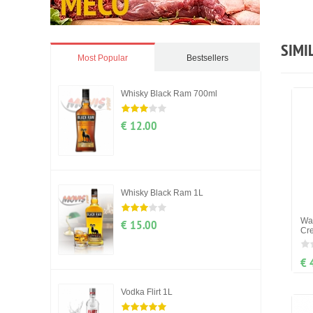
SIMI
Most Popular
Bestsellers
Whisky Black Ram 700ml
€ 12.00
Whisky Black Ram 1L
Waf
€ 15.00
Cr
€ 
Vodka Flirt 1L