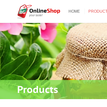
HOME
PRODUC
your taste!
Products