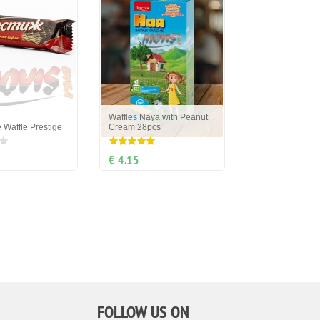
Waffles Naya with Peanut
 Waffle Prestige
Cream 28pcs
€ 4.15
FOLLOW US ON