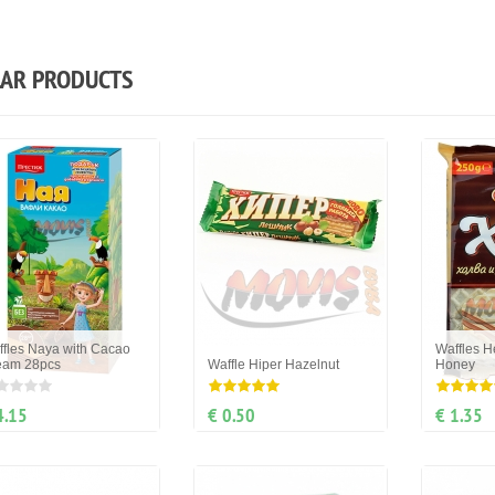
LAR PRODUCTS
fles Naya with Cacao
Waffles H
eam 28pcs
Waffle Hiper Hazelnut
Honey
4.15
€ 0.50
€ 1.35