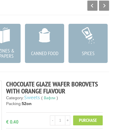
INES &
КОЗМ
CANNED FOOD
SPICES
PAPERS
ГРИЖА
CHOCOLATE GLAZE WAFER BOROVETS
WITH ORANGE FLAVOUR
Sweets
Вафли
Category:
(
)
Packing:
52on
PURCHASE
-
+
€ 0.40