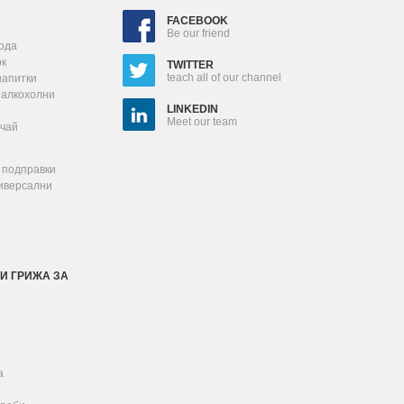
FACEBOOK
Be our friend
ода
ок
TWITTER
teach all of our channel
напитки
залкохолни
LINKEDIN
Meet our team
 чай
 подправки
ниверсални
И ГРИЖА ЗА
а