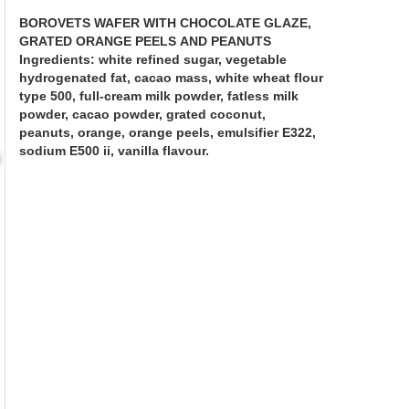
BOROVETS WAFER WITH CHOCOLATE GLAZE,
GRATED ORANGE PEELS AND PEANUTS
Ingredients: white refined sugar, vegetable
hydrogenated fat, cacao mass, white wheat flour
type 500, full-cream milk powder, fatless milk
powder, cacao powder, grated coconut,
peanuts, orange, orange peels, emulsifier Е322,
sodium Е500 ii, vanilla flavour.