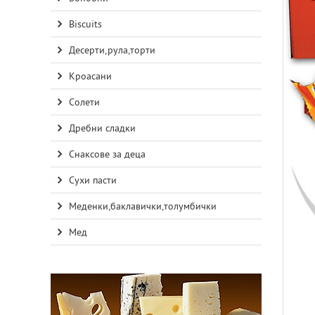
Biscuits
Десерти,рула,торти
Кроасани
Солети
Дребни сладки
Снаксове за деца
Сухи пасти
Меденки,баклавички,толумбички
Мед