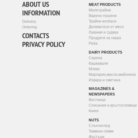
ABOUT US
MEAT PRODUCTS
INFORMATION
Малотрайни
Варено-пушени
Трайни колбаси
Delivery
Деликатеси от месо
Ordering
Луканки и суджук
CONTACTS
Продукти за скара
PRIVACY POLICY
Риба
DAIRY PRODUCTS
Сирена
Кашкавали
Мляко
Маргарин,масло,майонеза
Извара и сметана
MAGAZINES &
NEWSPAPERS
Вестници
Списания и кръстословици
Книги
NUTS
Слънчоглед
Тиквени семки
Фъстъци