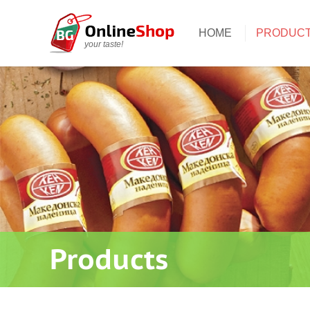
HOME
PRODUC
your taste!
Products