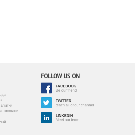
FOLLOW US ON
FACEBOOK
Be our friend
ода
ок
TWITTER
teach all of our channel
напитки
залкохолни
LINKEDIN
Meet our team
 чай