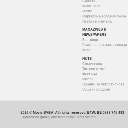
Сирена
Кашкавали
Мляко
Маргарин,масло,майонеза
Извара и сметана
MAGAZINES &
NEWSPAPERS
Вестници
Списания и кръстословици
Книги
NUTS
Слънчоглед
Тиквени семки
Фъстъци
Мюсли
Пуканки за микровълнова
Сушени плодове
2026 © Movis BVBA. All rights reserved. BTW: BE 0887 745 483
Guaranteed quality and taste of the items offered.