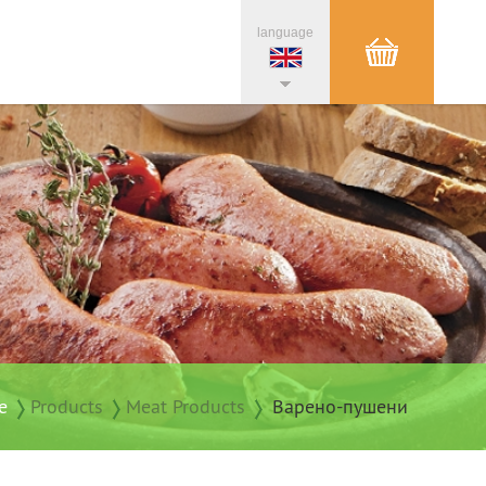
language
e
Products
Meat Products
Варено-пушени