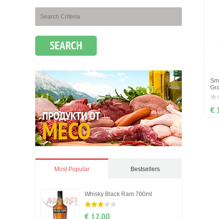
SEARCH
Sm
Gr
€ 
Most Popular
Bestsellers
Whisky Black Ram 700ml
€ 12.00