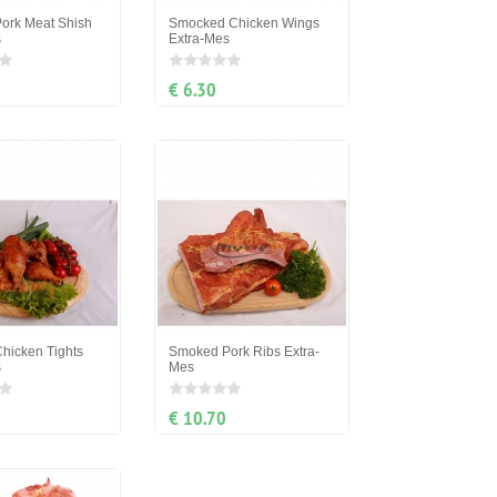
ork Meat Shish
Smocked Chicken Wings
s
Extra-Mes
€ 6.30
hicken Tights
Smoked Pork Ribs Extra-
s
Mes
€ 10.70