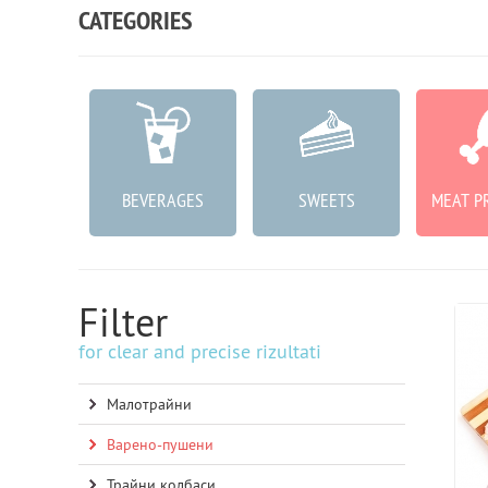
CATEGORIES
ABLES
BEVERAGES
SWEETS
MEAT P
Filter
for clear and precise rizultati
Малотрайни
Варено-пушени
Трайни колбаси