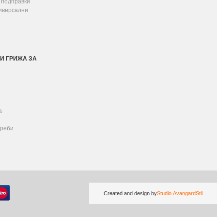
 подправки
ниверсални
И ГРИЖА ЗА
а
реби
Created and design by
Studio AvangardStil