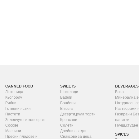
CANNED FOOD
SWEETS
BEVERAGES
Лютеница
Шоколади
Боза
Кьопоолу
Вафли
Минерална в
Рибни
Бонбони
Натурален с
Готвени ястия
Biscuits
Разтворими 
Пастети
Десерти,рула,торти
Газирани Бе
Зеленчукови консерви
Кроасани
напитки
Сосове
Солети
Пунш,студен
Маслини
Дребни сладки
SPICES
Пресни плодове и
Снаксове за деца