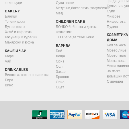
Традиционни
зеленчуци
Сухи пасти
Бульони и у
Меденки,баклавички,толумбички
BAKERY
Супи
Мед
Баници
Фиксове
Точени кори
CHILDREN CARE
Нишестета
Бутер тесто
БОЧКО бебешка и детска
Пудинг
Хляб и кифлички
козметика
КОЗМЕТИКА 
Козунаци и курабии
ТЕО бебе,за тебе Бебе
ДОМА
Макарони и юфка
Боя за коса
ВАРИВА
Моето лице
КАФЕ И ЧАЙ
Боб
Моето тяло
Кафе
Леща
Моята коса
Чай
Ориз
Устна хигиен
Сол
DRINKABLES
За мъже
Захар
Високо алкохолни напитки
Домашни пот
Брашно
Бира
Сувенири
Олио
Вино
Оцет