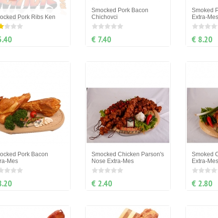
Smocked Pork Bacon
Smoked P
ocked Pork Ribs Ken
Chichovci
Extra-Me
5.40
€ 7.40
€ 8.20
ocked Pork Bacon
Smocked Chicken Parson's
Smoked C
tra-Mes
Nose Extra-Mes
Extra-Me
8.20
€ 2.40
€ 2.80