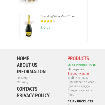
Sparkling Wine Mont Royal
€ 5.50
HOME
PRODUCTS
ABOUT US
MEAT PRODUCTS
INFORMATION
Малотрайни
Варено-пушени
Трайни колбаси
Delivery
Деликатеси от месо
Ordering
Луканки и суджук
CONTACTS
Продукти за скара
PRIVACY POLICY
Риба
DAIRY PRODUCTS